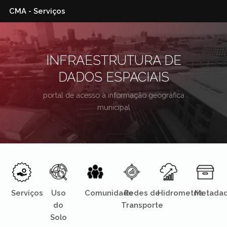
CMA - Serviços
INFRAESTRUTURA DE
DADOS ESPACIAIS
portal de acesso à informação geográfica
municipal
Serviços
Uso
Comunidade
Redes de
Hidrometria
Metada
do
Transporte
Solo